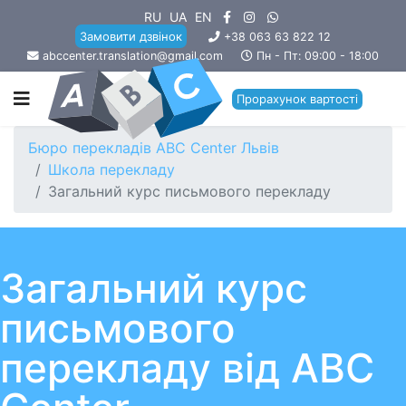
RU
UA
EN
Замовити дзвінок
+38 063 63 822 12
abccenter.translation@gmail.com
Пн - Пт: 09:00 - 18:00
Прорахунок вартості
Бюро перекладів ABC Center Львів
Школа перекладу
Загальний курс письмового перекладу
Загальний курс
письмового
перекладу від ABC