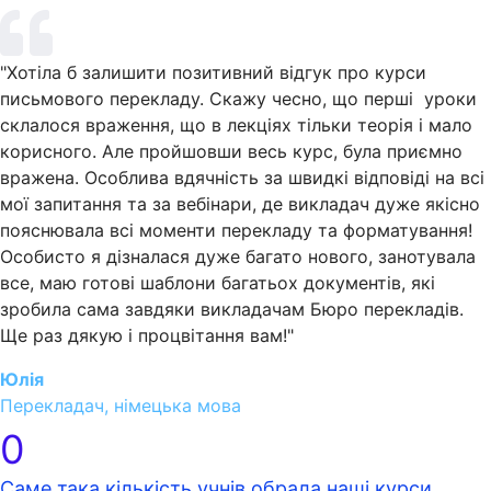
"Хотіла б залишити позитивний відгук про курси
письмового перекладу. Скажу чесно, що перші уроки
склалося враження, що в лекціях тільки теорія і мало
корисного. Але пройшовши весь курс, була приємно
вражена. Особлива вдячність за швидкі відповіді на всі
мої запитання та за вебінари, де викладач дуже якісно
пояснювала всі моменти перекладу та форматування!
Особисто я дізналася дуже багато нового, занотувала
все, маю готові шаблони багатьох документів, які
зробила сама завдяки викладачам Бюро перекладів.
Ще раз дякую і процвітання вам!"
Юлія
Перекладач, німецька мова
0
Саме така кількість учнів обрала наші курси