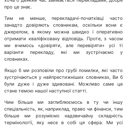
хоча б деякий час займається перекладами, добре
про це знає.
Тим не менше, перекладачі-початківці часто
занадто довіряють словникам, оскільки вони є
джерелом, в якому можна швидко і оперативно
отримати кваліфіковану відповідь. Проте, з часом
ми вчимось «довіряти, але перевіряти» усі ті
варіанти перекладу, які ми зустрічаємо у
словниках.
Якщо б ми розповіли про грубі помилки, які часто
зустрічаються у найпрестижніших словниках, Ви б
були дуже і дуже здивовані. Можливо саме це
стане темою нашої наступної статті.
Чим більше ми заглиблюємось в ту чи іншу
спеціальність, як, наприклад, право чи фінанси, тим
більше ми розуміємо надзвичайну складність
термінології, яку несе в собі ця сфера. Ми усі