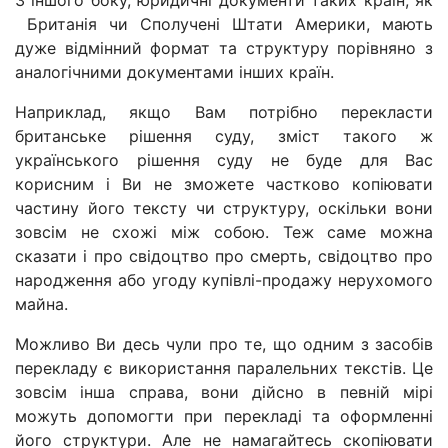
З іншого боку, юридичні документи таких країн, як
Британія чи Сполучені Штати Америки, мають
дуже відмінний формат та структуру порівняно з
аналогічними документами інших країн.
Наприклад, якщо Вам потрібно перекласти
британське рішення суду, зміст такого ж
українського рішення суду не буде для Вас
корисним і Ви не зможете частково копіювати
частину його тексту чи структуру, оскільки вони
зовсім не схожі між собою. Теж саме можна
сказати і про свідоцтво про смерть, свідоцтво про
народження або угоду купівлі-продажу нерухомого
майна.
Можливо Ви десь чули про те, що одним з засобів
перекладу є використання паралельних текстів. Це
зовсім інша справа, вони дійсно в певній мірі
можуть допомогти при перекладі та оформленні
його структури. Але не намагайтесь скопіювати