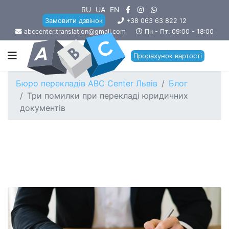
RU
UA
EN
Замовити дзвінок
+38 063 63 822 12
abccenter.translation@gmail.com
Пн - Пт: 09:00 - 18:00
Прорахунок вартості
Бюро перекладів ABC Center Львів
Блог
Три помилки при перекладі юридичних
документів