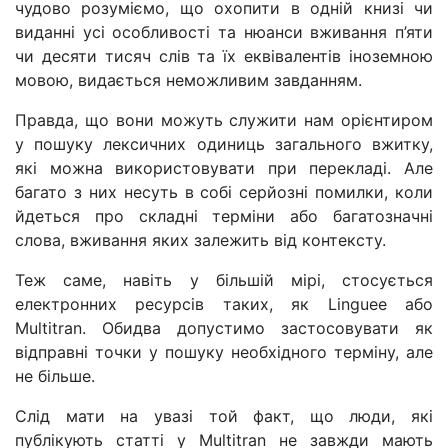
чудово розуміємо, що охопити в одній книзі чи
виданні усі особливості та нюанси вживання п’яти
чи десяти тисяч слів та їх еквівалентів іноземною
мовою, видається неможливим завданням.
Правда, що вони можуть служити нам орієнтиром
у пошуку лексичних одиниць загального вжитку,
які можна використовувати при перекладі. Але
багато з них несуть в собі серйозні помилки, коли
йдеться про складні терміни або багатозначні
слова, вживання яких залежить від контексту.
Теж саме, навіть у більшій мірі, стосується
електронних ресурсів таких, як Linguee або
Multitran. Обидва допустимо застосовувати як
відправні точки у пошуку необхідного терміну, але
не більше.
Слід мати на увазі той факт, що люди, які
публікують статті у Multitran не завжди мають