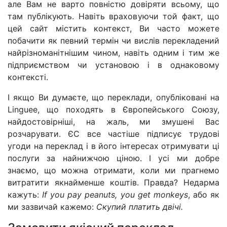
але Вам не варто повністю довіряти всьому, що
там публікують. Навіть враховуючи той факт, що
цей сайт містить контекст, Ви часто можете
побачити як певний термін чи вислів перекладений
найрізноманітнішим чином, навіть одним і тим же
підприємством чи установою і в однаковому
контексті.
І якщо Ви думаєте, що переклади, опубліковані на
Linguee, що походять в Європейського Союзу,
найдостовірніші, на жаль, ми змушені Вас
розчарувати. ЄС все частіше підписує трудові
угоди на переклад і в його інтересах отримувати ці
послуги за найнижчою ціною. І усі ми добре
знаємо, що можна отримати, коли ми прагнемо
витратити якнайменше коштів. Правда? Недарма
кажуть:
If you pay peanuts, you get monkeys
, або як
ми зазвичай кажемо:
Скупий платить двічі.