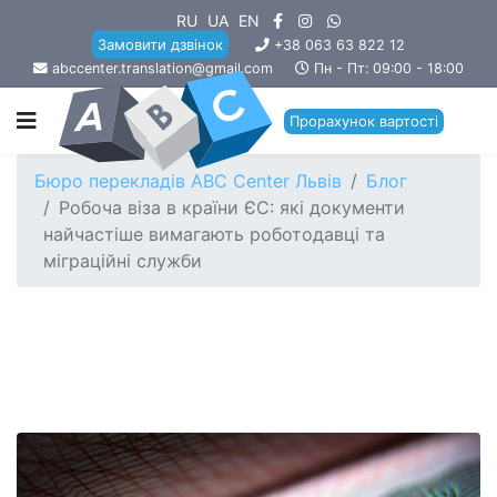
RU
UA
EN
Замовити дзвінок
+38 063 63 822 12
abccenter.translation@gmail.com
Пн - Пт: 09:00 - 18:00
Прорахунок вартості
Бюро перекладів ABC Center Львів
Блог
Робоча віза в країни ЄС: які документи
найчастіше вимагають роботодавці та
міграційні служби