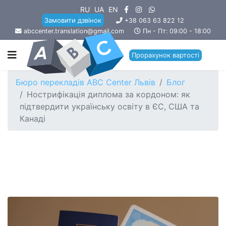
RU
UA
EN
Замовити дзвінок
+38 063 63 822 12
abccenter.translation@gmail.com
Пн - Пт: 09:00 - 18:00
Прорахунок вартості
Бюро перекладів ABC Center Львів
Блог
Нострифікація диплома за кордоном: як
підтвердити українську освіту в ЄС, США та
Канаді