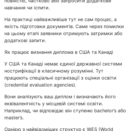
повністю, частково або запросити додаткове
навчання чи іспити.
На практиці найважливіше тут не сам процес, а
якість підготовки документів. Саме через помилки
на цьому етапі заявники отримують затримки або
додаткові запити.
Як працює визнання диплома в США та Канаді
У США та Канаді немає єдиної державної системи
нострифікації в класичному розумінні. Тут
працюють спеціальні організації з оцінки освіти
(credential evaluation agencies).
Вони аналізують ваш диплом і визначають його
еквівалентність у місцевій системі освіти.
Наприклад, чи відповідає він ступеню bachelor’s або
master’s.
Однією з найвідоміших структур є WES (World