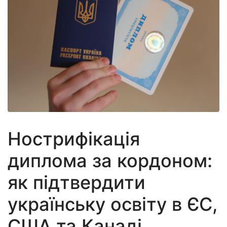
Нострифікація
диплома за кордоном:
як підтвердити
українську освіту в ЄС,
США та Канаді