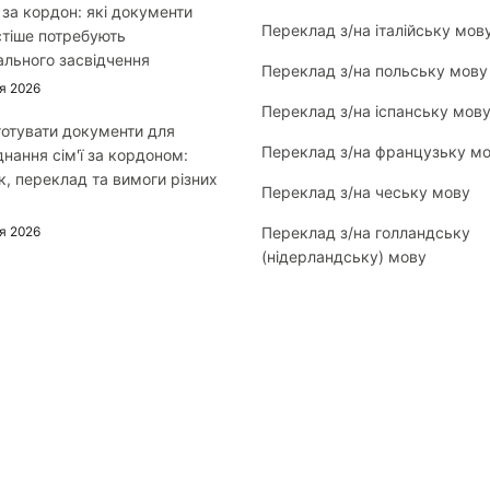
 за кордон: які документи
Переклад з/на італійську мов
тіше потребують
ального засвідчення
Переклад з/на польську мову
я 2026
Переклад з/на іспанську мов
готувати документи для
Переклад з/на французьку м
днання сім'ї за кордоном:
к, переклад та вимоги різних
Переклад з/на чеську мову
я 2026
Переклад з/на голландську
(нідерландську) мову