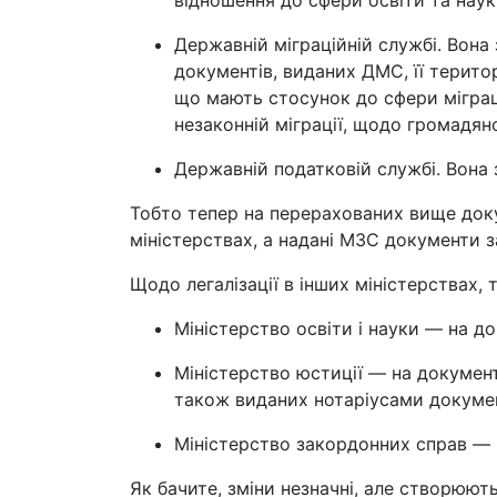
відношення до сфери освіти та нау
Державній міграційній службі. Вона
документів, виданих ДМС, її терито
що мають стосунок до сфери міграц
незаконній міграції, щодо громадян
Державній податковій службі. Вона
Тобто тепер на перерахованих вище доку
міністерствах, а надані МЗС документи 
Щодо легалізації в інших міністерствах,
Міністерство освіти і науки — на д
Міністерство юстиції — на документ
також виданих нотаріусами докуме
Міністерство закордонних справ — н
Як бачите, зміни незначні, але створюют