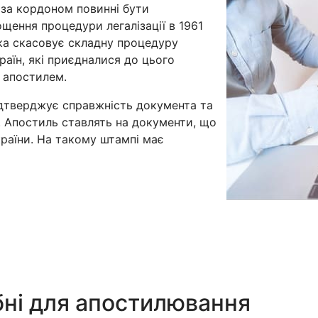
 за кордоном повинні бути
ощення процедури легалізації в 1961
яка скасовує складну процедуру
країн, які приєдналися до цього
з апостилем.
дтверджує справжність документа та
. Апостиль ставлять на документи, що
раїни. На такому штампі має
бні для апостилювання