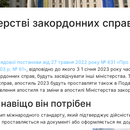
ерстві закордонних справ
рядової постанови від 27 травня 2022 року № 631 «Про 
003 р. № 61»
, відповідно до якого З 1 січня 2023 року ч
рдонних справ, будуть засвідчувати інші міністерства.
справ, апостиль 2023 будуть проставляти також в Подат
лення апостиля та зміни в апостилі Міністерства зако
навіщо він потрібен
 міжнародного стандарту, який підтверджує дійсність
і проставляється на документі або оформляється як до