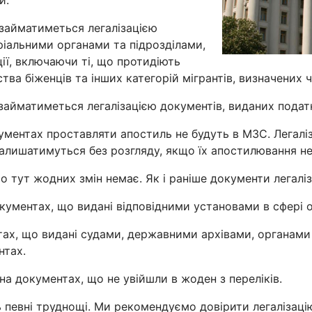
ки.
 займатиметься легалізацією
ріальними органами та підрозділами,
ії, включаючи ті, що протидіють
ства біженців та інших категорій мігрантів, визначени
 займатиметься легалізацією документів, виданих пода
ментах проставляти апостиль не будуть в МЗС. Легаліз
залишатимуться без розгляду, якщо їх апостилювання н
 то тут жодних змін немає. Як і раніше документи легалі
окументах, що видані відповідними установами в сфері 
ах, що видані судами, державними архівами, органами 
нтах.
а документах, що не увійшли в жоден з переліків.
ь певні труднощі. Ми рекомендуємо довірити легалізаці