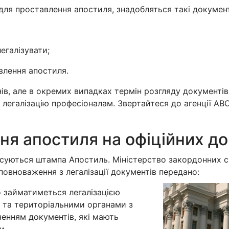
 для проставлення апостиля, знадобляться такі докумен
егалізувати;
влення апостиля.
ів, але в окремих випадках термін розгляду документів
егалізацію професіоналам. Звертайтеся до агенції ABC C
ня апостиля на офіційних д
суються штампа Апостиль. Міністерство закордонних с
 повноваження з легалізації документів передано:
о займатиметься легалізацією
 та територіальними органами з
ченням документів, які мають