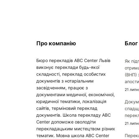
Про компанію
Блог
Бюро перекладів ABC Center Львів
Як під
виконує переклади будь-якої
отрим
складності, переклад особистих
(ВНП) 
документів з нотаріальним
апости
засвідченням, працює з
21 липн
документами медичної, економічної,
юридичної тематики, локалізація
Докум
сайтів, терміновий переклад
спадщи
документів. Школа перекладу ABC
перекл
Center допоможе оволодіти
21 липн
перекладацьким мистецтвом різних
тематик. Мовна школа ABC Center
Перекл