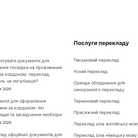
Послуги перекладу
Письмовий переклад
готувати документи для
ання посвідки на проживання
Усний переклад
за кордоном: переклад,
ль чи легалізація?
Оренда обладнання для
я 2026
синхронного перекладу
енти для оформлення
Терміновий переклад
ни за кордоном: які
Присяжний переклад
ади та засвідчення необхідні
я 2026
Переклад з/на англійську мов
ад офіційних документів для
Переклад з/на німецьку мову