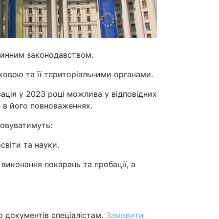
х чинним законодавством.
тковою та її територіальними органами.
ація у 2023 році можлива у відповідних
е в його повноваженнях.
зовуватимуть:
освіти та науки.
виконання покарань та пробації, а
ю документів спеціалістам.
Замовити