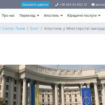
Замовити дзвінок
+38 063 63 822 12
abccen
Про нас
Переклад
Апостиль
Юридичні послуги
 Center Львів
Блог
Апостиль у Міністерстві закорд