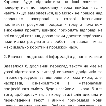
Корисно буде відволіктися на інші заняття і
повернутися до перекладу через якийсь час -
навіть якщо вам здається, що мозок не працює над
завданням, насправді в голові інтенсивно
протікають розумові процеси - тому з початком
виконання проекту швидко приходять відповіді на
всі складні питання, дозволяючи досягти серйозних
позитивних результатів в роботі над завданням за
максимально короткий проміжок часу.
2. Вивчення додаткової інформації з даної тематики
Здавалося б, дослівний переклад тексту не має на
увазі підготовки у вигляді вивчення довідників та
інтернет-ресурсів за відповідною тематикою, але,
насправді, ознайомитися з матеріалами
професійного змісту буде незайвим - хоча б для
того, щоб зрозуміти, в якому стилі слід викладати
перекладений текст і якими прийомами мови
краще користуватися. Робота над тлумаченням