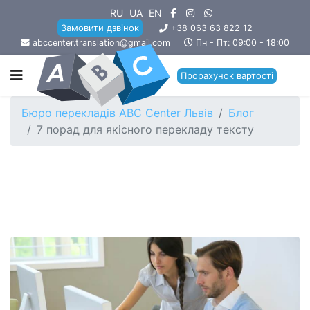
RU
UA
EN
Замовити дзвінок
+38 063 63 822 12
abccenter.translation@gmail.com
Пн - Пт: 09:00 - 18:00
Прорахунок вартості
Бюро перекладів ABC Center Львів
Блог
7 порад для якісного перекладу тексту