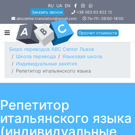
RU
UA
EN
Заказать звонок
+38 063 63 822 12
abccenter.translation@gmail.com
Пн-Пт: 09:00-18:00
Просчет стоимости
Бюро переводов ABC Center Львов
Школа перевода
Языковая школа
Индивидуальные занятия
Репетитор итальянского языка
Репетитор
итальянского языка
(индивидуальные